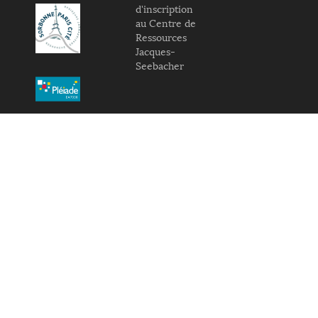
d'inscription
au Centre de
Ressources
Jacques-
Seebacher