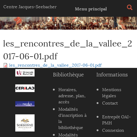
Jump to navigation
Centre Jacques-Seebacher
Menu principal
les_rencontres_de_la_vallee_2
017-06-01.pdf
les_rencontres_de_la_vallee_2017-06-01.pdf
Bibliothèque
Informations
Horaires,
Mentions
adresse, plan,
légales
accès
Contact
Modalités
d'inscription à
Entrepôt OAI-
la
PMH
bibliothèque
Connexion
Modalités